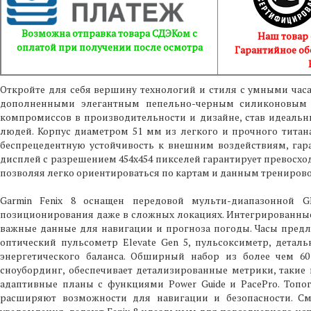
Возможна отправка товара СДЭКом с
Наш товар
оплатой при получении после осмотра
Гарантийное об
Откройте для себя вершину технологий и стиля с умными часами
дополненными элегантным пепельно-черным силиконовым бр
компромиссов в производительности и дизайне, став идеаль
людей. Корпус диаметром 51 мм из легкого и прочного титан
беспрецедентную устойчивость к внешним воздействиям, гар
дисплей с разрешением 454x454 пикселей гарантирует превосх
позволяя легко ориентироваться по картам и данным тренирово
Garmin Fenix 8 оснащен передовой мульти-диапазонной G
позиционирования даже в сложных локациях. Интегрированные 
важные данные для навигации и прогноза погоды. Часы пред
оптический пульсометр Elevate Gen 5, пульсоксиметр, деталь
энергетического баланса. Обширный набор из более чем 60
сноубординг, обеспечивает детализированные метрики, такие 
адаптивные планы с функциями Power Guide и PacePro. Топо
расширяют возможности для навигации и безопасности. См