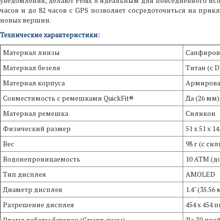
уведомления, делают Fenix 8 идеальным для повседневного ис
часов и до 82 часов с GPS позволяет сосредоточиться на прик
новых вершин.
Технические характеристики:
Материал линзы
Сапфиров
Материал безеля
Титан (с 
Материал корпуса
Армирова
Совместимость с ремешками QuickFit®
Да (26 мм)
Материал ремешка
Силикон
Физический размер
51 x 51 x 1
Вес
98 г (с с
Водонепроницаемость
10 ATM (д
Тип дисплея
AMOLED
Диаметр дисплея
1.4" (35.56
Разрешение дисплея
454 x 454 
Время работы батареи (Смарт-часы)
До 30 дне