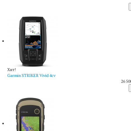
Хит!
Garmin STRIKER Vivid 4cv
26 50