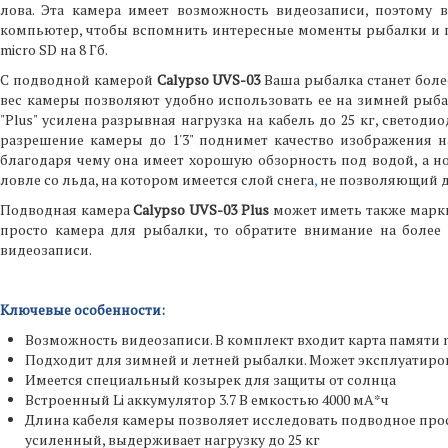
лова. Эта камера имеет возможность видеозаписи, поэтому 
компьютер, чтобы вспомнить интересные моменты рыбалки и п
micro SD на 8 Гб.
С подводной камерой
Calypso UVS-03
Ваша рыбалка станет боле
вес камеры позволяют удобно использовать ее на зимней рыбалк
"Plus" усилена разрывная нагрузка на кабель до 25 кг, светод
разрешение камеры до 1'3" поднимет качество изображения на
благодаря чему она имеет хорошую обзорность под водой, а н
ловле со льда, на котором имеется слой снега
,
не позволяющий дн
Подводная камера
Calypso UVS-03 Plus
может иметь также маркир
просто камера для рыбалки, то обратите внимание на бол
видеозаписи.
Ключевые особенности:
Возможность видеозаписи. В комплект входит карта памяти mi
Подходит для зимней и летней рыбалки. Может эксплуатирова
Имеется специальный козырек для защиты от солнца
Встроенный Li аккумулятор 3.7 В емкостью 4000 мА*ч
Длина кабеля камеры позволяет исследовать подводное прост
усиленный, выдерживает нагрузку до 25 кг