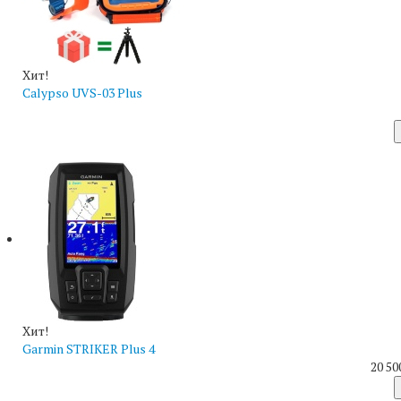
Хит!
Calypso UVS-03 Plus
Хит!
Garmin STRIKER Plus 4
20 50