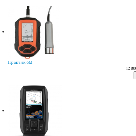
Практик 6М
12 80