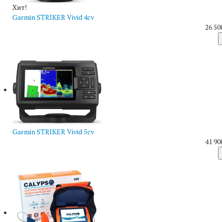
Хит!
Garmin STRIKER Vivid 4cv
26 50
Garmin STRIKER Vivid 5cv
41 90