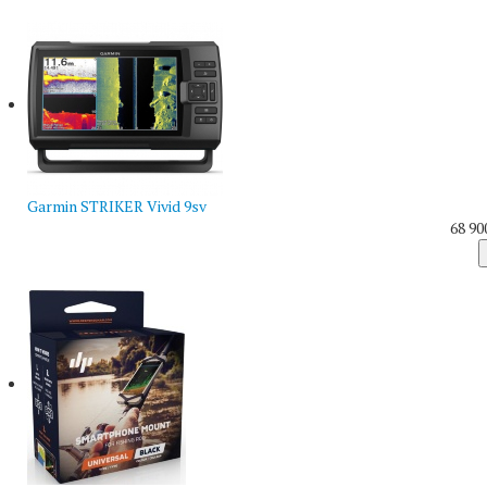
Garmin STRIKER Vivid 9sv
68 90