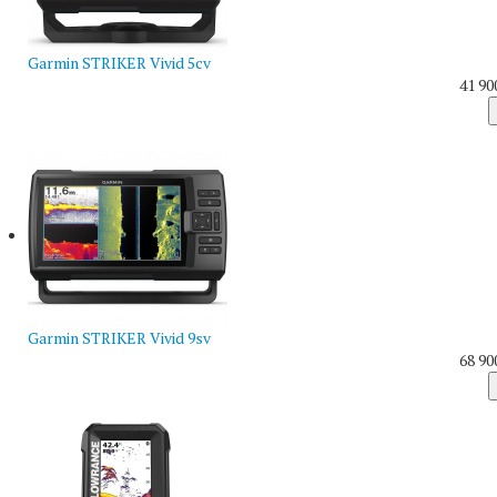
Garmin STRIKER Vivid 5cv
41 90
Garmin STRIKER Vivid 9sv
68 90