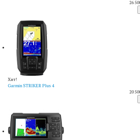
26 50
Хит!
Garmin STRIKER Plus 4
20 50