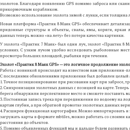
эхолотов. Благодаря появлению GPS помимо заброса или сканир
прикормочным корабликом.
Возможно использование эхолота зимой с лунки, если толщина ль
Новая платформа «Практик 8 Маяк GPS» обеспечивает детализа
придонные структуры и объекты, свалы, ямы, коряги, яркая
данных теперь можно «на лету» без потери качества картинки.
У эхолота «Практик 7 Маяк» был один луч, эхолот «Практик 8 
условиях. С узким лучом удобно исследовать рыболовные места
просмотра больших площадей, рыбалки при течении.
Эхолот «Практик 8 Маяк GPS» — это логичное продолжение эхоло
Работа с новинкой происходит на известном вам приложении
С последними обновлениями приложения был добавлен целый а
1. Точное позиционирование при рисовании карт при забросе, 
2. Синхронизация эхолотных данных с позицией на карте. Теперь 
берега обнаружили перспективное место и сможете поставить мар
3. Постоянная запись трека при передвижении по водоему на ло
картам глубин, а при обратной промотке эхолотных данных верну
4. Расширен функционал картографии. Можно импортировать и 
загружать карты в формате mbtiles, можно работать со слоями 
расстояния до объектов.
5. Помимо объявленных функций мы и дальше будем развивать 