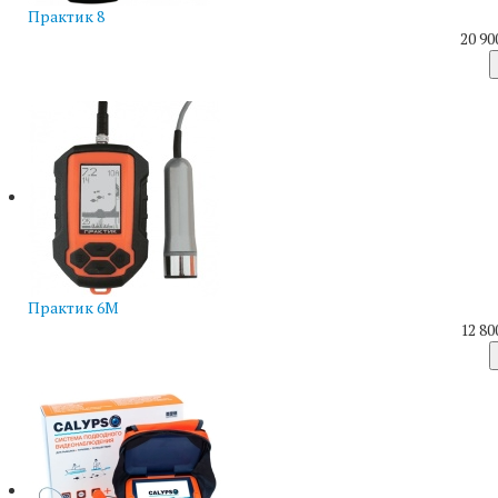
Практик 8
20 90
Практик 6М
12 80