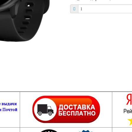
е выдачи
и Почтой