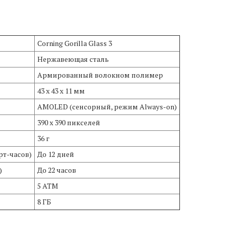
Corning Gorilla Glass 3
Нержавеющая сталь
Армированный волокном полимер
43 x 43 x 11 мм
AMOLED (сенсорный, режим Always-on)
390 x 390 пикселей
36 г
рт-часов)
До 12 дней
)
До 22 часов
5 ATM
8 ГБ