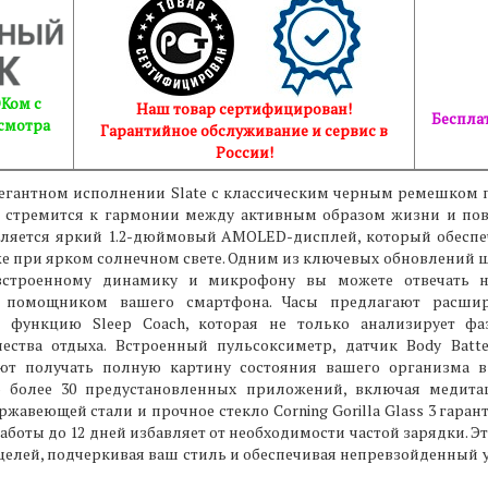
Ком с
Наш товар сертифицирован!
Бесплат
смотра
Гарантийное обслуживание и сервис в
России!
 элегантном исполнении Slate с классическим черным ремешком
кто стремится к гармонии между активным образом жизни и 
ляется яркий 1.2-дюймовый AMOLED-дисплей, который обеспе
же при ярком солнечном свете. Одним из ключевых обновлений 
встроенному динамику и микрофону вы можете отвечать 
м помощником вашего смартфона. Часы предлагают расши
я функцию Sleep Coach, которая не только анализирует фа
ства отдыха. Встроенный пульсоксиметр, датчик Body Batt
ют получать полную картину состояния вашего организма 
 более 30 предустановленных приложений, включая медита
ржавеющей стали и прочное стекло Corning Gorilla Glass 3 гаран
боты до 12 дней избавляет от необходимости частой зарядки. 
елей, подчеркивая ваш стиль и обеспечивая непревзойденный