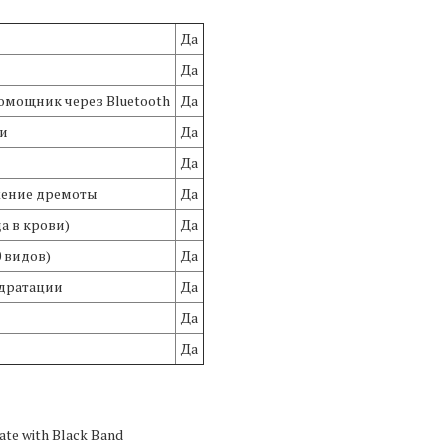
Да
Да
омощник через Bluetooth
Да
и
Да
Да
ужение дремоты
Да
а в крови)
Да
 видов)
Да
идратации
Да
Да
Да
ate with Black Band