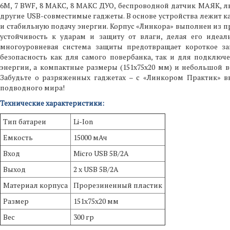
6М, 7 BWF, 8 МАКС, 8 МАКС ДУО, беспроводной датчик МАЯК, 
другие USB-совместимые гаджеты. В основе устройства лежит к
и стабильную подачу энергии. Корпус «Линкора» выполнен из п
устойчивость к ударам и защиту от влаги, делая его идеа
многоуровневая система защиты предотвращает короткое зам
безопасность как для самого повербанка, так и для подключ
энергии, а компактные размеры (151х75х20 мм) и небольшой ве
Забудьте о разряженных гаджетах – с «Линкором Практик» в
подводного мира!
Технические характеристики:
Тип батареи
Li-Ion
Емкость
15000 мАч
Вход
Micro USB 5В/2А
Выход
2 х USB 5В/2А
Материал корпуса
Прорезиненный пластик
Размер
151х75х20 мм
Вес
300 гр