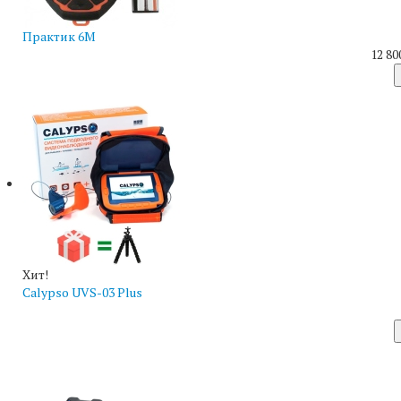
Практик 6М
12 80
Хит!
Calypso UVS-03 Plus