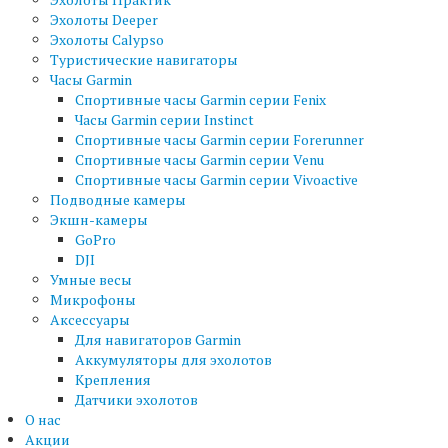
Эхолоты Deeper
Эхолоты Calypso
Туристические навигаторы
Часы Garmin
Спортивные часы Garmin серии Fenix
Часы Garmin серии Instinct
Спортивные часы Garmin серии Forerunner
Спортивные часы Garmin серии Venu
Спортивные часы Garmin серии Vivoactive
Подводные камеры
Экшн-камеры
GoPro
DJI
Умные весы
Микрофоны
Аксессуары
Для навигаторов Garmin
Аккумуляторы для эхолотов
Крепления
Датчики эхолотов
О нас
Акции