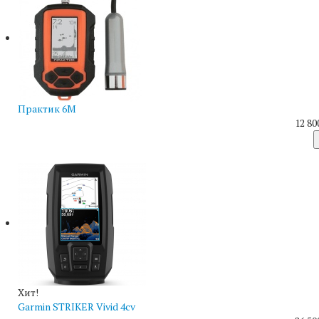
Практик 6М
12 80
Хит!
Garmin STRIKER Vivid 4cv