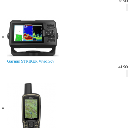
26 50
Garmin STRIKER Vivid 5cv
41 90