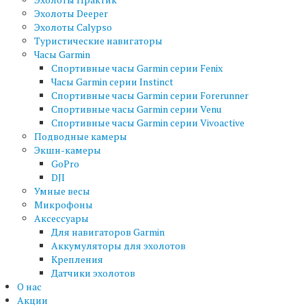
Эхолоты Deeper
Эхолоты Calypso
Туристические навигаторы
Часы Garmin
Спортивные часы Garmin серии Fenix
Часы Garmin серии Instinct
Спортивные часы Garmin серии Forerunner
Спортивные часы Garmin серии Venu
Спортивные часы Garmin серии Vivoactive
Подводные камеры
Экшн-камеры
GoPro
DJI
Умные весы
Микрофоны
Аксессуары
Для навигаторов Garmin
Аккумуляторы для эхолотов
Крепления
Датчики эхолотов
О нас
Акции