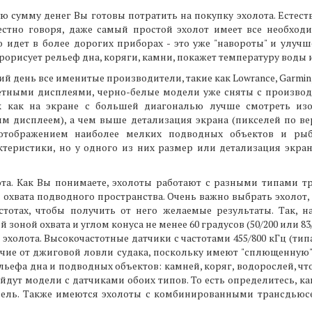
ую сумму денег Вы готовы потратить на покупку эхолота. Естеств
честно говоря, даже самый простой эхолот имеет все необх
о идет в более дорогих приборах - это уже "навороты" и улуч
рорисует рельеф дна, коряги, камни, покажет температуру воды 
й день все именитые производители, такие как Lowrance, Garmin
етными дисплеями, черно-белые модели уже сняты с производс
к как на экране с большей диагональю лучше смотреть из
м дисплеем), а чем выше детализация экрана (пикселей по вер
 отображением наиболее мелких подводных объектов и рыб
теристики, но у одного из них размер или детализация экрана
лота. Как Вы понимаете, эхолоты работают с разными типами 
ой охвата подводного пространства. Очень важно выбрать эхолот
тотах, чтобы получить от него желаемые результаты. Так, 
 зоной охвата и углом конуса не менее 60 градусов (50/200 или 8
холота. Высокочастотные датчики с частотами 455/800 кГц (типа
личие от джиговой ловли судака, поскольку имеют "сплющенную"
ефа дна и подводных объектов: камней, коряг, водорослей, что
дут модели с датчиками обоих типов. То есть определитесь, ка
одель. Также имеются эхолоты с комбинированными трансдьюс