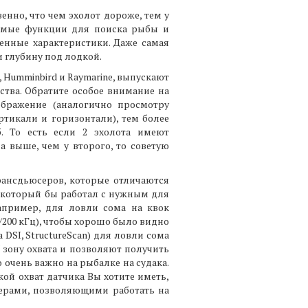
енно, что чем эхолот дороже, тем у
одимые функции для поиска рыбы и
шенные характеристики. Даже самая
и глубину под лодкой.
, Humminbird и Raymarine, выпускают
тва. Обратите особое внимание на
ображение (аналогично просмотру
тикали и горизонтали), тем более
. То есть если 2 эхолота имеют
 выше, чем у второго, то советую
трансдьюсеров, которые отличаются
, который бы работал с нужным для
например, для ловли сома на квок
3/200 кГц), чтобы хорошо было видно
 DSI, StructureScan) для ловли сома
 зону охвата и позволяют получить
 очень важно на рыбалке на судака.
кой охват датчика Вы хотите иметь,
ерами, позволяющими работать на