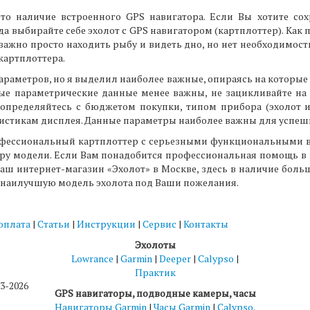
это наличие встроенного GPS навигатора. Если Вы хотите с
да выбирайте себе эхолот с GPS навигатором (картплоттер). Как
 важно просто находить рыбу и видеть дно, но нет необходимости
картплоттера.
араметров, но я выделил наиболее важные, опираясь на которые
ные параметрические данные менее важны, не зацикливайте на
ть определяйтесь с бюджетом покупки, типом прибора (эхолот 
стикам дисплея. Данные параметры наиболее важны для успешн
офессиональный картплоттер с серьезными функциональными в
ру модели. Если Вам понадобится профессиональная помощь в 
наш интернет-магазин «Эхолот» в Москве, здесь в наличие больш
 наилучшую модель эхолота под Ваши пожелания.
 оплата
|
Статьи
|
Инструкции
|
Сервис
|
Контакты
Эхолоты
Lowrance
|
Garmin
|
Deeper
|
Calypso
|
Практик
3-2026
GPS навигаторы, подводные камеры, часы
Навигаторы Garmin
|
Часы Garmin
|
Calypso,