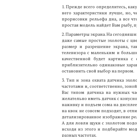
1. Прежде всего определитесь, как
него характеристики лучше, но, 
прорисовки рельефа дна, а все чт
простая модель найдет Вам рыбу, п
2. Параметры экрана. На сегодняшни
даже самые простые эхолоты с цв
размер и разрешение экрана, та
телевизора с маленьким и больши
качественной будет картинка с
приблизительно одинаковые харак
остановить свой выбор на первом.
3. Тип и зона охвата датчика эхо
частотами и, соответственно, зон
Вас типом датчика на нужных час
желательно иметь датчик с конусной
наживку и подъем сома на дисплее э
на квок не совсем подходят, в от
детализированное изображение рель
А для ловли щуки с эхолотом подой
исходя из этого и подбирайте м
разных частотах.