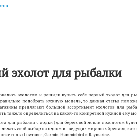
отов
й эхолот для рыбалки
вались эхолотом и решили купить себе первый эхолот для рыба
правильно подобрать нужную модель, то данная статья поможет
газины предлагают большой ассортимент эхолотов для рыбал
ыть тяжело определиться на какой-то конкретной нужной ему мо
та для рыбалки с лодки (для береговой ловли с эхолотом будет о
ю делать свой выбор на одном из ведущих мировых брендов, кот
ие годы: Lowrance, Garmin, Humminbird и Raymarine.