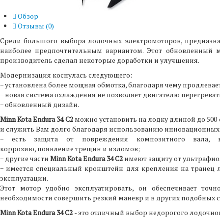
Обзор
Отзывы (
0
)
Среди большого выбора лодочных электромоторов, предназн
наиболее предпочтительным вариантом. Этот обновленный м
производитель сделал некоторые доработки и улучшения.
Модернизация коснулась следующего:
− установлена более мощная обмотка, благодаря чему продлевае
− новая система охлаждения не позволяет двигателю перегреват
− обновленный дизайн.
Minn Kota Endura 34 C2
можно установить на лодку длиной до 500 с
и служить Вам долго благодаря использованию инновационных
− есть защита от повреждения композитного вала, к
коррозию, появление трещин и изломов;
− другие части
Minn Kota Endura 34 C2
имеют защиту от ультрафиол
− имеется специальный кронштейн для крепления на транец л
эксплуатации.
Этот мотор удобно эксплуатировать, он обеспечивает точн
необходимости совершить резкий маневр и в других подобных с
Minn Kota Endura 34 C2
- это отличный выбор недорогого лодочно