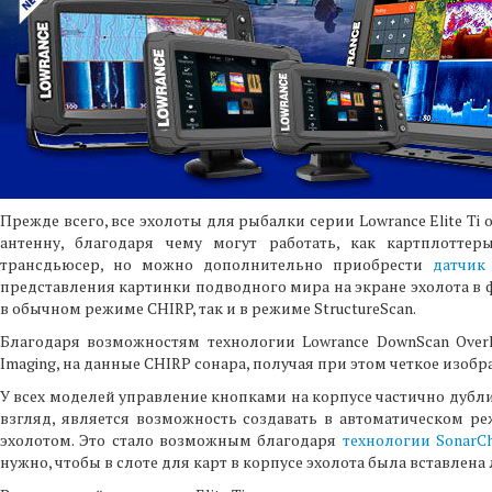
Прежде всего, все эхолоты для рыбалки серии Lowrance Elite 
антенну, благодаря чему могут работать, как картплотте
трансдьюсер, но можно дополнительно приобрести
датчик 
представления картинки подводного мира на экране эхолота в ф
в обычном режиме CHIRP, так и в режиме StructureScan.
Благодаря возможностям технологии Lowrance DownScan Ove
Imaging, на данные CHIRP сонара, получая при этом четкое изоб
У всех моделей управление кнопками на корпусе частично дубли
взгляд, является возможность создавать в автоматическом ре
эхолотом. Это стало возможным благодаря
технологии SonarCh
нужно, чтобы в слоте для карт в корпусе эхолота была вставлена