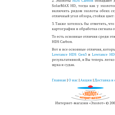
2. Эхолоты
HDS Carbon
обладают д
SolarMAX HD, тогда как у эхоло
включить рядом эхолоты обеих сер
отличный угол обзора, стойки цвет
3. Также хотелось бы отметить, чт
картографии и обработка сигнала о
То есть основные отличия среди эти
HDS Carbon.
Вот и все основные отличия, кото
Lowrance HDS Gen3
и
Lowrance HD
результативной, и Вы теперь легк
щука и судак.
Главная
|
О нас
|
Акции
|
Доставка и
Интернет-магазин «Эхолот» © 200