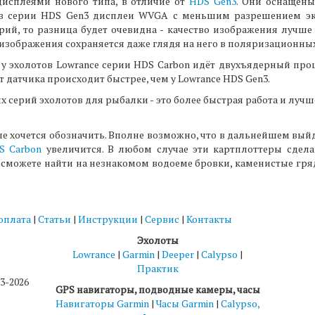
исплеями нового типа, в отличие от
HDS Gen3
. Они оснащен
тов серии HDS Gen3 дисплеи WVGA с меньшим разрешением эк
ий, то разница будет очевидна - качество изображения лучше
 изображения сохраняется даже глядя на него в поляризационных
о у эхолотов Lowrance серии HDS Carbon идёт двухъядерный про
т датчика происходит быстрее, чем у Lowrance HDS Gen3.
х серий эхолотов для рыбалки - это более быстрая работа и луч
рые хочется обозначить. Вполне возможно, что в дальнейшем вы
S Carbon
увеличится. В любом случае эти картплоттеры сдел
о сможете найти на незнакомом водоеме бровки, каменистые гряд
 оплата
|
Статьи
|
Инструкции
|
Сервис
|
Контакты
Эхолоты
Lowrance
|
Garmin
|
Deeper
|
Calypso
|
Практик
3-2026
GPS навигаторы, подводные камеры, часы
Навигаторы Garmin
|
Часы Garmin
|
Calypso,