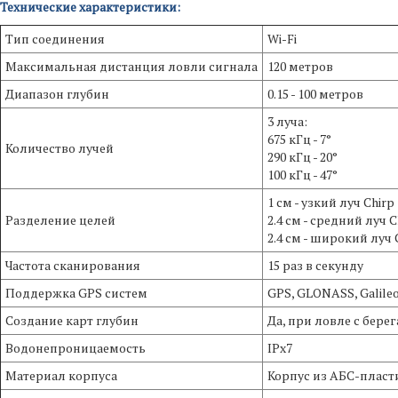
Технические характеристики:
Тип соединения
Wi-Fi
Максимальная дистанция ловли сигнала
120 метров
Диапазон глубин
0.15 - 100 метров
3 луча:
675 кГц - 7°
Количество лучей
290 кГц - 20°
100 кГц - 47°
1 см - узкий луч Chirp
Разделение целей
2.4 см - средний луч C
2.4 см - широкий луч 
Частота сканирования
15 раз в секунду
Поддержка GPS систем
GPS, GLONASS, Galileo
Создание карт глубин
Да, при ловле с берег
Водонепроницаемость
IPx7
Материал корпуса
Корпус из АБС-пласт