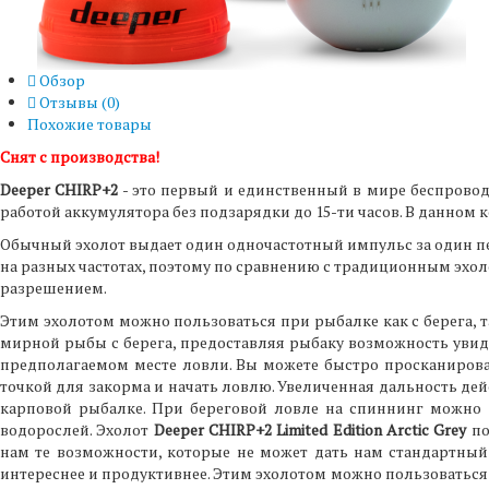
Обзор
Отзывы (
0
)
Похожие товары
Снят с производства!
Deeper CHIRP+2
- это первый и единственный в мире беспровод
работой аккумулятора без подзарядки до 15-ти часов. В данном 
Обычный эхолот выдает один одночастотный импульс за один пе
на разных частотах, поэтому по сравнению с традиционным эхол
разрешением.
Этим эхолотом можно пользоваться при рыбалке как с берега, та
мирной рыбы с берега, предоставляя рыбаку возможность увиде
предполагаемом месте ловли. Вы можете быстро просканирова
точкой для закорма и начать ловлю. Увеличенная дальность дей
карповой рыбалке. При береговой ловле на спиннинг можно п
водорослей. Эхолот
Deeper CHIRP+2 Limited Edition Arctic Grey
по
нам те возможности, которые не может дать нам стандартный 
интереснее и продуктивнее. Этим эхолотом можно пользоваться т