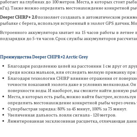
работает на глубинах до 100 метров. Места, в которых стоит рыба
кГц). Также можно определить местонахождение конкретной рыбы
Deeper CHIRP+ 2.0
позволяет создавать в автоматическом режиме 
рыбалке с берега, используя встроенный в эхолот GPS датчик. 
Встроенного аккумулятора хватает на 15 часов работы в летнее
подзарядки до 5-ти часов. Срок службы аккумуляторов рассчитан
Преимущества Deeper CHIPR+2 Arctic Grey
Благодаря разделению целей на расстоянии 1 см друг от дру
среди косяка мальков, или отследить мелкую приманку при
Благодаря технологии CHIRP влияние отражения от поверхн
точности показаний эхолота даже в условиях мелководья. Он
поверхности воды. И наоборот, вы сможете найти донную рыбу
Места, в которых есть рыба, можно найти быстрее, используя ш
определить местонахождение конкретной рыбы через очень то
Супербыстрая зарядка: 80% за 45 минут, 100% за 75 минут.
Увеличенная дальность ловли сигнала - 120 метров.
Лимитированная эксклюзивная расцветка, отличающая данны