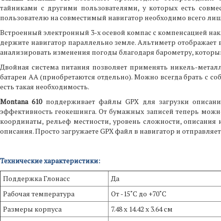
тайниками с другими пользователями, у которых есть совм
пользователю на совместимый навигатор необходимо всего лишь 
Встроенный электронный 3-х осевой компас с компенсацией накло
держите навигатор параллельно земле. Альтиметр отображает 
анализировать изменения погоды благодаря барометру, которы
Двойная система питания позволяет применять никель-метал
батареи АА (приобретаются отдельно). Можно всегда брать с со
есть такая необходимость.
Montana 610
поддерживает файлы GPX для загрузки описаний
эффективность геокешинга. От бумажных записей теперь можно 
координаты, рельеф местности, уровень сложности, описания 
описания. Просто загружаете GPX файл в навигатор и отправляет
Технические характеристики:
Поддержка Глонасс
Да
Рабочая температура
От -15˚С до +70˚С
Размеры корпуса
7.48 x 14.42 x 3.64 см