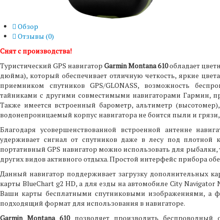
Обзор
Отзывы (
0
)
Снят с производства!
Туристический GPS навигатор
Garmin Montana 610
обладает цвет
дюйма), который обеспечивает отличную четкость, яркие цвет
приемником спутников GPS/GLONASS, возможность беспр
тайниками с другими совместимыми навигаторами Гармин, п
Также имеется встроенный барометр, альтиметр (высотомер)
водонепроницаемый корпус навигатора не боится пыли и грязи,
Благодаря усовершенствованной встроенной антенне навиг
удерживает сигнал от спутников даже в лесу под плотной к
портативный GPS навигатор можно использовать для рыбалки, ту
других видов активного отдыха. Простой интерфейс прибора о
Данный навигатор поддерживает загрузку дополнительных ка
карты BlueChart g2 HD, а для езды на автомобиле City Navigator 
Ваши карты бесплатными спутниковыми изображениями, а ф
подходящий формат для использования в навигаторе.
Garmin Montana 610
позволяет производить беспроводный 