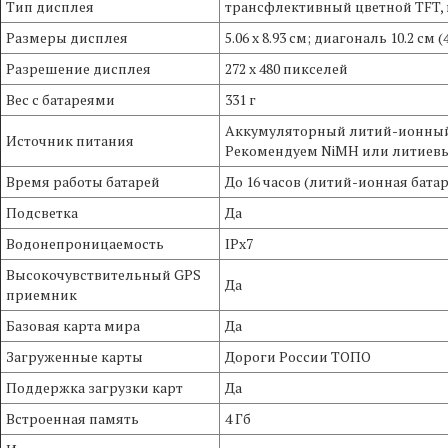
Тип дисплея
трансфлективный цветной TFT, 
Размеры дисплея
5.06 х 8.93 см; диагональ 10.2 см (4
Разрешение дисплея
272 x 480 пикселей
Вес с батареями
331 г
Аккумуляторный литий-ионный б
Источник питания
Рекомендуем NiMH или литиев
Время работы батарей
До 16 часов (литий-ионная батаре
Подсветка
Да
Водонепроницаемость
IPx7
Высокочувствительный GPS
Да
приемник
Базовая карта мира
Да
Загруженные карты
Дороги России ТОПО
Поддержка загрузки карт
Да
Встроенная память
4 Гб