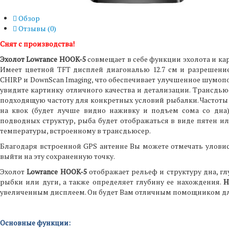
Обзор
Отзывы (
0
)
Снят с производства!
Эхолот Lowrance HOOK-5
совмещает в себе функции эхолота и кар
Имеет цветной TFT дисплей диагональю 12.7 см и разрешением
CHIRP и DownScan Imaging, что обеспечивает улучшенное шумопо
увидите картинку отличного качества и детализации. Трансдьюсе
подходящую частоту для конкретных условий рыбалки. Частоты 
на квок (будет лучше видно наживку и подъем сома со дна)
подводных структур, рыба будет отображаться в виде пятен и
температуры, встроенному в трансдьюсер.
Благодаря встроенной GPS антенне Вы можете отмечать уловис
выйти на эту сохраненную точку.
Эхолот
Lowrance HOOK-5
отображает рельеф и структуру дна, гл
рыбки или дуги, а также определяет глубину ее нахождения.
H
увеличенным дисплеем. Он будет Вам отличным помощником дл
Основные функции: