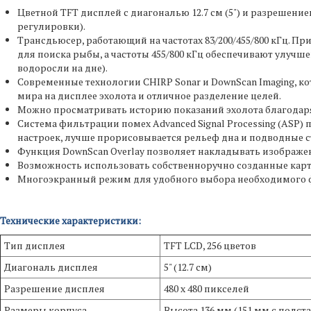
Цветной TFT дисплей с диагональю 12.7 см (5") и разрешение
регулировки).
Трансдьюсер, работающий на частотах 83/200/455/800 кГц. При
для поиска рыбы, а частоты 455/800 кГц обеспечивают улучш
водоросли на дне).
Современные технологии CHIRP Sonar и DownScan Imaging, 
мира на дисплее эхолота и отличное разделение целей.
Можно просматривать историю показаний эхолота благодаря
Система фильтрации помех Advanced Signal Processing (ASP)
настроек, лучше прорисовывается рельеф дна и подводные с
Функция DownScan Overlay позволяет накладывать изображен
Возможность использовать собственноручно созданные карты 
Многоэкранный режим для удобного выбора необходимого 
Технические характеристики:
Тип дисплея
TFT LCD, 256 цветов
Диагональ дисплея
5" (12.7 см)
Разрешение дисплея
480 x 480 пикселей
Размеры корпуса
Высота 136 мм (151 мм с подст