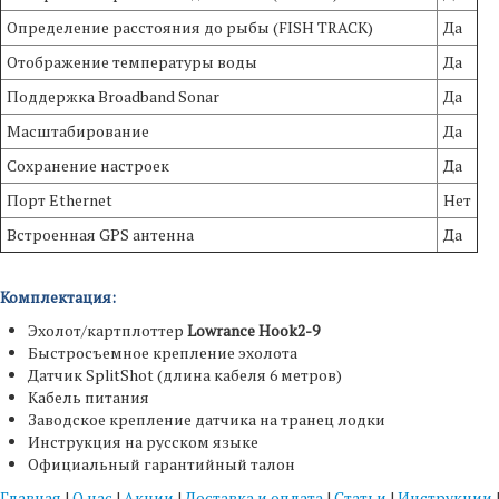
Определение расстояния до рыбы (FISH TRACK)
Да
Отображение температуры воды
Да
Поддержка Broadband Sonar
Да
Масштабирование
Да
Сохранение настроек
Да
Порт Ethernet
Нет
Встроенная GPS антенна
Да
Комплектация:
Эхолот/картплоттер
Lowrance Hook2-9
Быстросъемное крепление эхолота
Датчик SplitShot (длина кабеля 6 метров)
Кабель питания
Заводское крепление датчика на транец лодки
Инструкция на русском языке
Официальный гарантийный талон
Главная
|
О нас
|
Акции
|
Доставка и оплата
|
Статьи
|
Инструкции