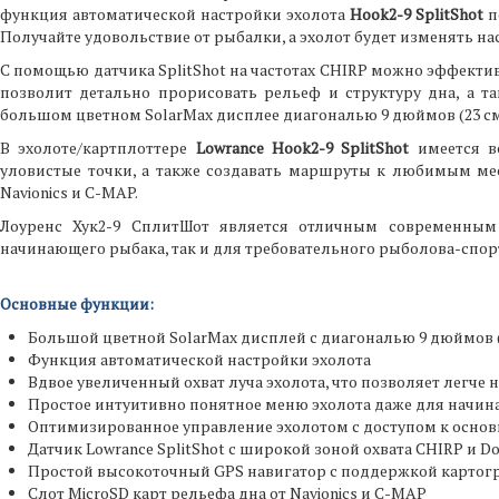
функция автоматической настройки эхолота
Hook2-9 SplitShot
п
Получайте удовольствие от рыбалки, а эхолот будет изменять н
С помощью датчика SplitShot на частотах CHIRP можно эффекти
позволит детально прорисовать рельеф и структуру дна, а т
большом цветном SolarMax дисплее диагональю 9 дюймов (23 см
В эхолоте/картплоттере
Lowrance Hook2-9 SplitShot
имеется вс
уловистые точки, а также создавать маршруты к любимым ме
Navionics и C-MAP.
Лоуренс Хук2-9 СплитШот является отличным современны
начинающего рыбака, так и для требовательного рыболова-спор
Основные функции:
Большой цветной SolarMax дисплей с диагональю 9 дюймов (
Функция автоматической настройки эхолота
Вдвое увеличенный охват луча эхолота, что позволяет легче 
Простое интуитивно понятное меню эхолота даже для начи
Оптимизированное управление эхолотом с доступом к осн
Датчик Lowrance SplitShot с широкой зоной охвата CHIRP и D
Простой высокоточный GPS навигатор с поддержкой картог
Слот MicroSD карт рельефа дна от Navionics и C-MAP