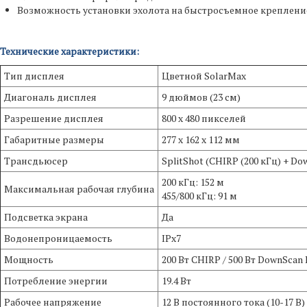
Возможность установки эхолота на быстросъемное крепление
Технические характеристики:
Тип дисплея
Цветной SolarMax
Диагональ дисплея
9 дюймов (23 см)
Разрешение дисплея
800 x 480 пикселей
Габаритные размеры
277 х 162 х 112 мм
Трансдьюсер
SplitShot (CHIRP (200 кГц) + Do
200 кГц: 152 м
Максимальная рабочая глубина
455/800 кГц: 91 м
Подсветка экрана
Да
Водонепроницаемость
IPx7
Мощность
200 Вт CHIRP / 500 Вт DownScan
Потребление энергии
19.4 Вт
Рабочее напряжение
12 В постоянного тока (10-17 В)