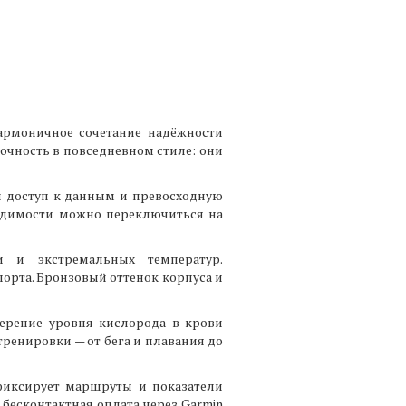
 гармоничное сочетание надёжности
очность в повседневном стиле: они
ый доступ к данным и превосходную
ходимости можно переключиться на
и и экстремальных температур.
орта. Бронзовый оттенок корпуса и
ерение уровня кислорода в крови
тренировки — от бега и плавания до
 фиксирует маршруты и показатели
бесконтактная оплата через Garmin