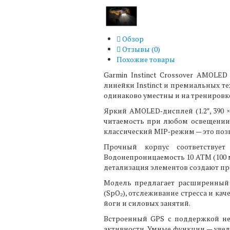
Обзор
Отзывы (
0
)
Похожие товары
Garmin Instinct Crossover AMOLED
линейки Instinct и премиальных т
одинаково уместны и на тренировке,
Яркий AMOLED‑дисплей (1.2″, 390 
читаемость при любом освещении.
классический MIP‑режим — это поз
Прочный корпус соответствует
Водонепроницаемость 10 ATM (100 
детализация элементов создают п
Модель предлагает расширенный 
(SpO₂), отслеживание стресса и ка
йоги и силовых занятий.
Встроенный GPS с поддержкой нес
активности. Умные функции — увед