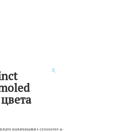
inct
Amoled
 цвета
оплате наличными
i-crossover-a-