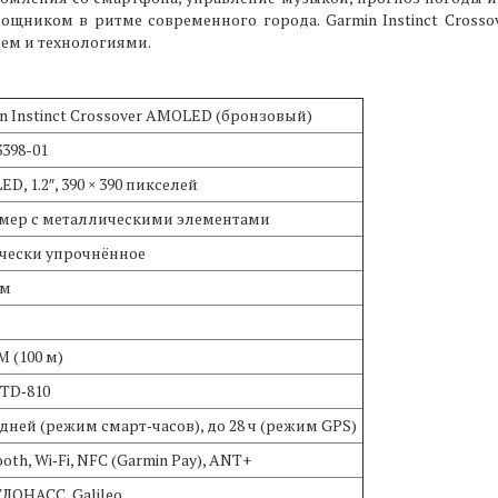
щником в ритме современного города. Garmin Instinct Crosso
ем и технологиями.
n Instinct Crossover AMOLED (бронзовый)
3398-01
D, 1.2″, 390 × 390 пикселей
мер с металлическими элементами
чески упрочнённое
мм
M (100 м)
TD‑810
 дней (режим смарт‑часов), до 28 ч (режим GPS)
ooth, Wi‑Fi, NFC (Garmin Pay), ANT+
ГЛОНАСС, Galileo