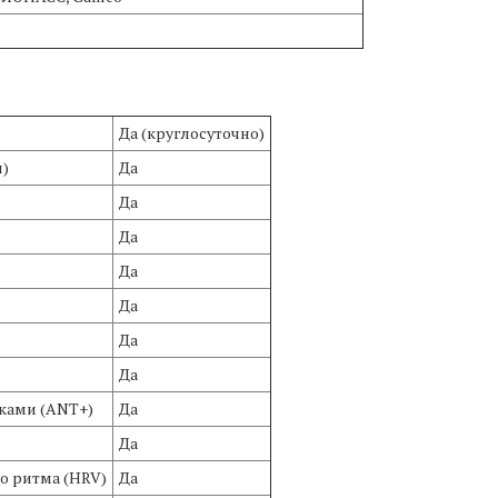
Да (круглосуточно)
и)
Да
Да
Да
Да
Да
Да
Да
ками (ANT+)
Да
Да
о ритма (HRV)
Да