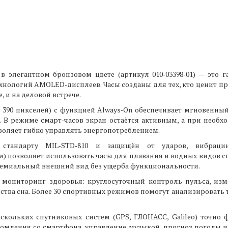
 в элегантном бронзовом цвете (артикул 010‑03398‑01) — это
ехнологий AMOLED‑дисплеев. Часы созданы для тех, кто ценит пр
 и на деловой встрече.
× 390 пикселей) с функцией Always‑On обеспечивает мгновенн
 В режиме смарт‑часов экран остаётся активным, а при необ
воляет гибко управлять энергопотреблением.
 стандарту MIL‑STD‑810 и защищён от ударов, вибраци
м) позволяет использовать часы для плавания и водных видов сп
ремиальный внешний вид без ущерба функциональности.
мониторинг здоровья: круглосуточный контроль пульса, изм
чества сна. Более 30 спортивных режимов помогут анализировать 
кольких спутниковых систем (GPS, ГЛОНАСС, Galileo) точно
омления со смартфона, управление музыкой, прогноз погоды и 