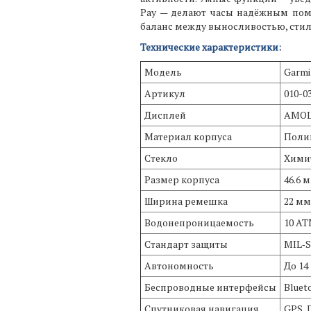
Pay — делают часы надёжным помо
баланс между выносливостью, стил
Технические характеристики:
Модель
Garmi
Артикул
010-0
Дисплей
AMOLE
Материал корпуса
Поли
Стекло
Хими
Размер корпуса
46.6 
Ширина ремешка
22 мм
Водонепроницаемость
10 AT
Стандарт защиты
MIL‑S
Автономность
До 14
Беспроводные интерфейсы
Bluet
Спутниковая навигация
GPS, 