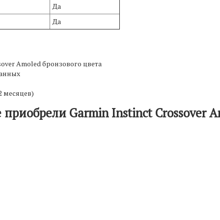
Да
Да
ssover Amoled бронзового цвета
данных
2 месяцев)
приобрели Garmin Instinct Crossover 