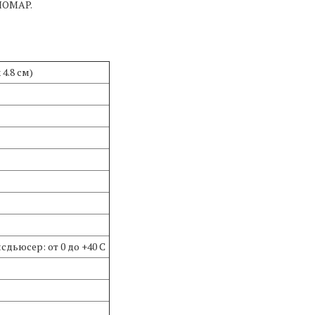
CHOMAP.
 4.8 см)
нсдьюсер: от 0 до +40 C