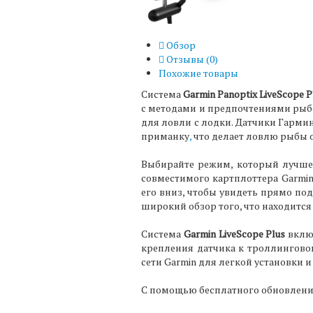
Обзор
Отзывы (
0
)
Похожие товары
Система
Garmin Panoptix LiveScope P
с методами и предпочтениями рыбо
для ловли с лодки. Датчики Гарми
приманку
,
что делает ловлю рыбы о
Выбирайте режим, который лучше 
совместимого картплоттера Garmin
его вниз, чтобы увидеть прямо по
широкий обзор того, что находится
Система
Garmin LiveScope Plus
включ
крепления датчика к троллингов
сети Garmin для легкой установки 
С помощью бесплатного обновления