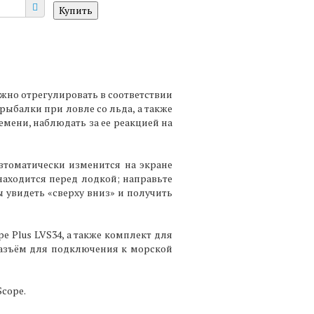
ожно отрегулировать в соответствии
ыбалки при ловле со льда, а также
мени, наблюдать за ее реакцией на
втоматически изменится на экране
находится перед лодкой; направьте
 увидеть «сверху вниз» и получить
e Plus LVS34, а также комплект для
азъём для подключения к морской
cope.