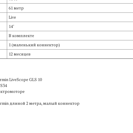
61 метр
Live
14"
В комплекте
1 (маленький коннектор)
12 месяцев
min LiveScope GLS 10
VS34
ектромоторе
armin длиной 2 метра, малый коннектор