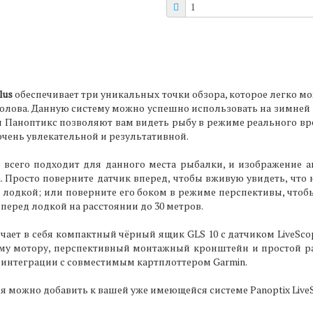
lus
обеспечивает три уникальных точки обзора, которое легко м
лова. Данную систему можно успешно использовать на зимней р
н Паноптикс позволяют вам видеть рыбу в режиме реального вре
чень увлекательной и результативной.
всего подходит для данного места рыбалки, и изображение а
. Просто поверните датчик вперед, чтобы вживую увидеть, что 
д лодкой; или поверните его боком в режиме перспективы, чтобы
 перед лодкой на расстоянии до 30 метров.
ает в себя компактный чёрный ящик GLS 10 с датчиком LiveScop
ому мотору, перспективный монтажный кронштейн и простой р
и интеграции с совместимым картплоттером Garmin.
 можно добавить к вашей уже имеющейся системе Panoptix LiveS