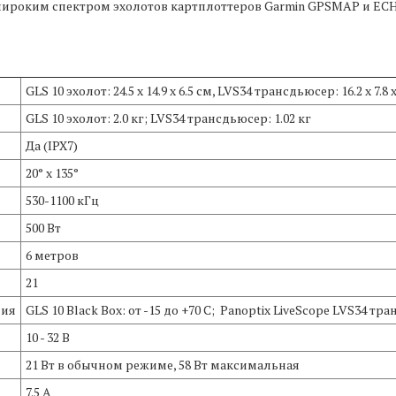
с широким спектром эхолотов картплоттеров Garmin GPSMAP и E
GLS 10 эхолот: 24.5 x 14.9 x 6.5 см, LVS34 трансдьюсер: 16.2 x 7.8 x
GLS 10 эхолот: 2.0 кг; LVS34 трансдьюсер: 1.02 кг
Да (IPX7)
20° x 135°
530-1100 кГц
500 Вт
6 метров
21
ния
GLS 10 Black Box: от -15 до +70 C; Panoptix LiveScope LVS34 тра
10 - 32 В
21 Вт в обычном режиме, 58 Вт максимальная
7.5 A