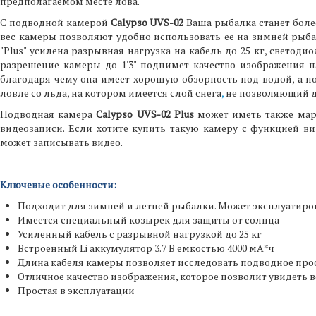
предполагаемом месте лова.
С подводной камерой
Calypso UVS-02
Ваша рыбалка станет боле
вес камеры позволяют удобно использовать ее на зимней рыбалк
"Plus" усилена разрывная нагрузка на кабель до 25 кг, светод
разрешение камеры до 1'3" поднимет качество изображения на
благодаря чему она имеет хорошую обзорность под водой, а н
ловле со льда, на котором имеется слой снега
,
не позволяющий дн
Подводная камера
Calypso UVS-02 Plus
может иметь также марк
видеозаписи. Если хотите купить такую камеру с функцией в
может записывать видео.
Ключевые особенности:
Подходит для зимней и летней рыбалки. Может эксплуатирова
Имеется специальный козырек для защиты от солнца
Усиленный кабель с разрывной нагрузкой до 25 кг
Встроенный Li аккумулятор 3.7 В емкостью 4000 мА*ч
Длина кабеля камеры позволяет исследовать подводное прос
Отличное качество изображения, которое позволит увидеть в
Простая в эксплуатации