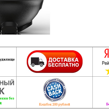
 удилище
ении без
й
Б
Кэшбэк 200 рублей