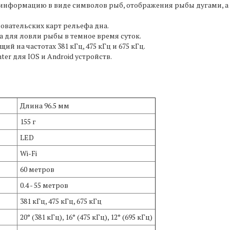
нформацию в виде символов рыб, отображения рыбы дугами, а
овательских карт рельефа дна.
а для ловли рыбы в темное время суток.
й на частотах 381 кГц, 475 кГц и 675 кГц.
er для IOS и Android устройств.
Длина 96.5 мм
155 г
LED
Wi-Fi
60 метров
0.4 - 55 метров
381 кГц, 475 кГц, 675 кГц
20° (381 кГц), 16° (475 кГц), 12° (695 кГц)