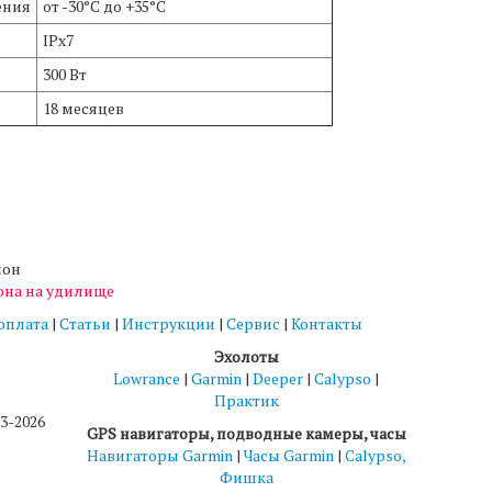
ения
от -30°C до +35°C
IPx7
300 Вт
18 месяцев
лон
она на удилище
 оплата
|
Статьи
|
Инструкции
|
Сервис
|
Контакты
Эхолоты
Lowrance
|
Garmin
|
Deeper
|
Calypso
|
Практик
3-2026
GPS навигаторы, подводные камеры, часы
Навигаторы Garmin
|
Часы Garmin
|
Calypso,
Фишка