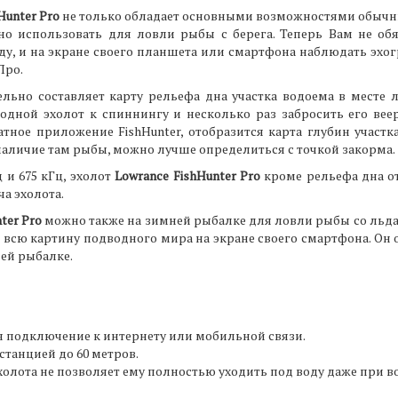
Hunter Pro
не только обладает основными возможностями обычны
о использовать для ловли рыбы с берега. Теперь Вам не обя
воду, и на экране своего планшета или смартфона наблюдать эхог
Про.
льно составляет карту рельефа дна участка водоема в месте 
одной эхолот к спиннингу и несколько раз забросить его веер
латное приложение FishHunter, отобразится карта глубин участк
наличие там рыбы, можно лучше определиться с точкой закорма.
ц и 675 кГц, эхолот
Lowrance FishHunter Pro
кроме рельефа дна от
ча эхолота.
ter Pro
можно также на зимней рыбалке для ловли рыбы со льда.
всю картину подводного мира на экране своего смартфона. Он оч
ней рыбалке.
ся подключение к интернету или мобильной связи.
станцией до 60 метров.
олота не позволяет ему полностью уходить под воду даже при 