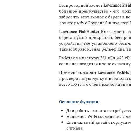
Беспроводной эхолот
Lowrance Fish
большое преимущество - его можн
забросить этот эхолот с берега в 
ловите рыбу с Лоуренс Фишхантер 
Lowrance FishHunter Pro
самостояте
берега нужно прикрепить беспров
устройства, где установлено бесп
Таким образом, зная рельеф дна и 
Работая на частотах 381 кГц, 475 кГ
если она находится в зоне охвата лу
Применять эхолот
Lowrance FishHun
просверленную лунку и наблюдать 
всего 155 г, что очень важно на зим
Основные функции:
Для работы эхолота не требует
Надежное Wi-Fi соединение с ди
Специальный дизайн корпуса эх
сигнала.