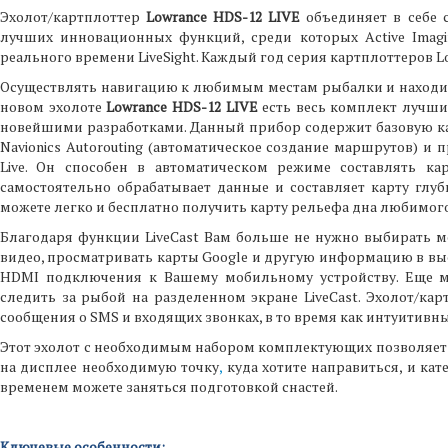
Эхолот/картплоттер
Lowrance HDS-12 LIVE
объединяет в себе 
лучших инновационных функций, среди которых Аctive Imaging,
реального времени LiveSight. Каждый год серия картплоттеров 
Осуществлять навигацию к любимым местам рыбалки и находить
новом эхолоте
Lowrance HDS-12 LIVE
есть весь комплект лучши
новейшими разработками. Данный прибор содержит базовую кар
Navionics Autorouting (автоматическое создание маршрутов) и
Live. Он способен в автоматическом режиме составлять ка
самостоятельно обрабатывает данные и составляет карту глу
можете легко и бесплатно получить карту рельефа дна любимого
Благодаря функции LiveCast Вам больше не нужно выбирать м
видео, просматривать карты Google и другую информацию в вы
HDMI подключения к Вашему мобильному устройству. Еще м
следить за рыбой на разделенном экране LiveCast. Эхолот/ка
сообщения о SMS и входящих звонках, в то время как интуитивн
Этот эхолот с необходимым набором комплектующих позволяет 
на дисплее необходимую точку
,
куда хотите направиться, и кате
временем можете заняться подготовкой снастей.
Ключевые особенности: