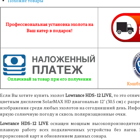
Похожие товары
Профессиональная установка эхолота на
Ваш катер в подарок!
Оплачивай за товар при его получении
Кэшбэ
Если Вы хотите купить эхолот
Lowrance HDS-12 LIVE
, то это от
цветным дисплеем SolarMAX HD диагональю 12" (30.5 см) с разре
изображения среди любых эхолотов на сегодняшний день. Инф
яркую солнечную погоду и сквозь поляризационные очки.
Lowrance HDS-12 LIVE
оснащен мощным высокопроизводительн
плавную работу всех подключенных устройства без лагов.
прорисовкой карт и обновлением данных сонара.