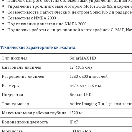
Панель быстрого доступа с элементами управления одним к
Управление троллинговым мотором MotorGuide Xi5, якорями Po
Совместимость с акустическим центром SonicHub 2 и радаро
Совместим с NMEA 2000
Подключение двигателя по NMEA 2000
Поддержка работы с лицензионной картографией C-MAP, Nav
Технические характеристики эхолота:
Тип дисплея
SolarMAX HD
Диагональ дисплея
12" (30.5 см)
Разрешение дисплея
1280 x 800 пикселей
Размеры
347 x 83 x 228 мм
Подсветка
Белый LED
Трансдьюсер
Active Imaging 3-в-1 (в компле
Максимальная рабочая глубина
1520 м
Водонепроницаемость
IPx7
Мощность
500 Вт RMS