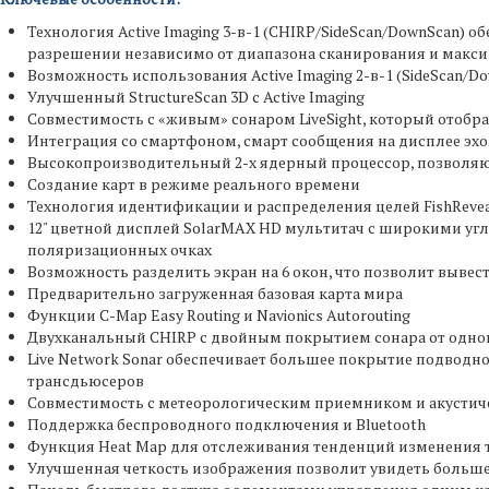
Технология Active Imaging 3-в-1 (CHIRP/SideScan/DownScan)
разрешении независимо от диапазона сканирования и макс
Возможность использования Active Imaging 2-в-1 (SideScan/D
Улучшенный StructureScan 3D с Active Imaging
Совместимость с «живым» сонаром LiveSight, который отоб
Интеграция со смартфоном, смарт сообщения на дисплее эхол
Высокопроизводительный 2-х ядерный процессор, позвол
Создание карт в режиме реального времени
Технология идентификации и распределения целей FishReve
12" цветной дисплей SolarMAX HD мультитач с широкими угла
поляризационных очках
Возможность разделить экран на 6 окон, что позволит выве
Предварительно загруженная базовая карта мира
Функции C-Map Easy Routing и Navionics Autorouting
Двухканальный CHIRP с двойным покрытием сонара от одно
Live Network Sonar обеспечивает большее покрытие подводно
трансдьюсеров
Совместимость с метеорологическим приемником и акустиче
Поддержка беспроводного подключения и Bluetooth
Функция Heat Map для отслеживания тенденций изменения 
Улучшенная четкость изображения позволит увидеть больше 