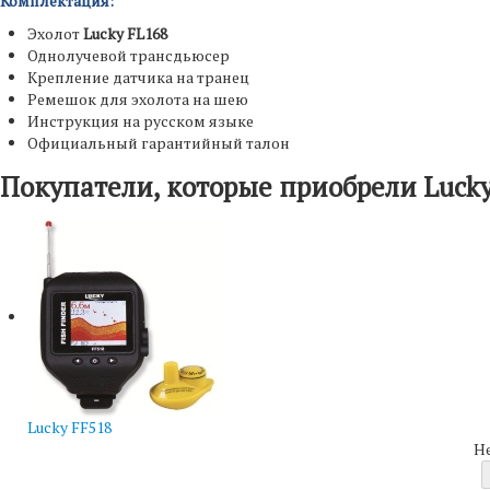
Комплектация:
Эхолот
Lucky FL168
Однолучевой трансдьюсер
Крепление датчика на транец
Ремешок для эхолота на шею
Инструкция на русском языке
Официальный гарантийный талон
Покупатели, которые приобрели Lucky
Lucky FF518
Н