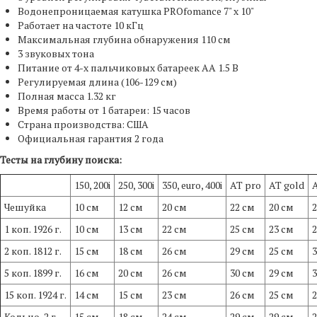
Водонепроницаемая катушка PROfomance 7" x 10"
Работает на частоте 10 кГц
Максимальная глубина обнаружения 110 см
3 звуковых тона
Питание от 4-х пальчиковых батареек АА 1.5 В
Регулируемая длина (106-129 см)
Полная масса 1.32 кг
Время работы от 1 батареи: 15 часов
Страна производства: США
Официальная гарантия 2 года
Тесты на глубину поиска:
150, 200i
250, 300i
350, euro, 400i
AT pro
AT gold
Чешуйка
10 см
12 см
20 см
22 см
20 см
2
1 коп. 1926 г.
10 см
13 см
22 см
25 см
23 см
2
2 коп. 1812 г.
15 см
18 см
26 см
29 см
25 см
3
5 коп. 1899 г.
16 см
20 см
26 см
30 см
29 см
3
15 коп. 1924 г.
14 см
15 см
23 см
26 см
25 см
2
Кольцо, 2 г
15 см
18 см
24 см
29 см
29 см
2