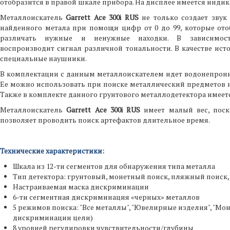
отобразится в правой шкале прибора. На дисплее имеется индик
Металлоискатель
Garrett Ace 300i RUS
не только создает звук
найденного метала при помощи цифр от 0 до 99, которые отоб
различать нужные и ненужные находки. В зависимост
воспроизводит сигнал различной тональности. В качестве ис
специальные наушники.
В комплектации с данным металлоискателем идет водонепроницае
Ее можно использовать при поиске металлический предметов на
Также в комплекте данного грунтового металлодетектора имеет
Металлоискатель
Garrett Ace 300i RUS
имеет малый вес, поско
позволяет проводить поиск артефактов длительное время.
Технические характеристики:
Шкала из 12-ти сегментов для обнаружения типа металла
Тип детектора: грунтовый, монетный поиск, пляжный поиск,
Настраиваемая маска дискриминации
6-ти сегментная дискриминация «черных» металлов
5 режимов поиска: "Все металлы", "Ювелирные изделия", "Мон
дискриминации цели)
8 уровней регулировки чувствительности/глубины