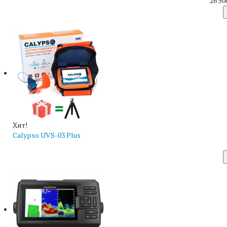
26 50
Хит!
Calypso UVS-03 Plus