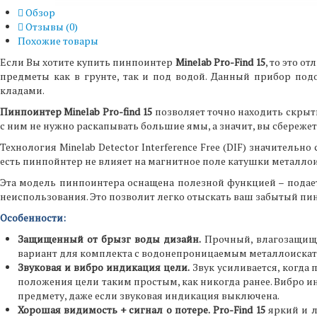
Обзор
Отзывы (
0
)
Похожие товары
Если Вы хотите купить пинпоинтер
Minelab Pro-Find 15
, то это 
предметы как в грунте, так и под водой. Данный прибор по
кладами.
Пинпоинтер Minelab Pro-find 15
позволяет точно находить скрыты
с ним не нужно раскапывать большие ямы, а значит, вы сбереже
Технология Minelab Detector Interference Free (DIF) значитель
есть пинпойнтер не влияет на магнитное поле катушки металло
Эта модель пинпоинтера оснащена полезной функцией – подаетс
неиспользования. Это позволит легко отыскать ваш забытый пин
Особенности:
Защищенный от брызг воды дизайн.
Прочный, влагозащище
вариант для комплекта с водонепроницаемым металлоискат
Звуковая и вибро индикация цели.
Звук усиливается, когда
положения цели таким простым, как никогда ранее. Вибро 
предмету, даже если звуковая индикация выключена.
Хорошая видимость + сигнал о потере.
Pro-Find 15
яркий и л