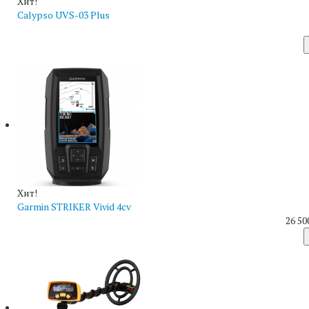
Хит!
Calypso UVS-03 Plus
Хит!
Garmin STRIKER Vivid 4cv
26 50