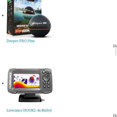
Deeper PRO Plus
Н
Lowrance HOOK2-4x Bullet
Н