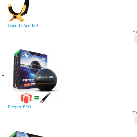
Garrett Ace 150
Н
Deeper PRO
Н