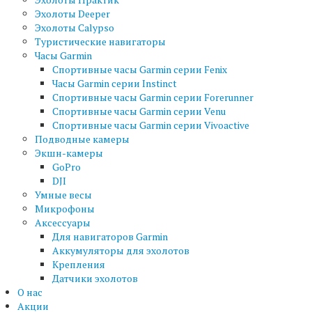
Эхолоты Deeper
Эхолоты Calypso
Туристические навигаторы
Часы Garmin
Спортивные часы Garmin серии Fenix
Часы Garmin серии Instinct
Спортивные часы Garmin серии Forerunner
Спортивные часы Garmin серии Venu
Спортивные часы Garmin серии Vivoactive
Подводные камеры
Экшн-камеры
GoPro
DJI
Умные весы
Микрофоны
Аксессуары
Для навигаторов Garmin
Аккумуляторы для эхолотов
Крепления
Датчики эхолотов
О нас
Акции