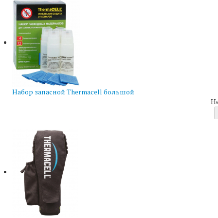
Набор запасной Thermacell большой
Н