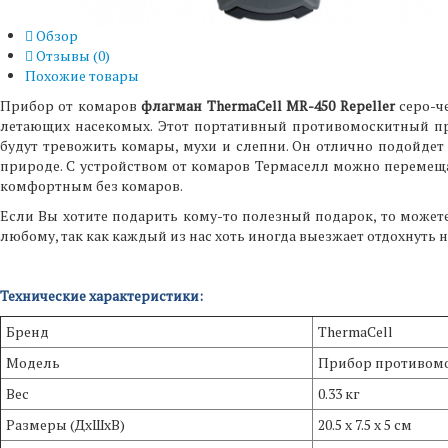
Обзор
Отзывы (
0
)
Похожие товары
Прибор от комаров
флагман ThermaCell MR-450 Repeller
серо-ч
летающих насекомых. Этот портативный противомоскитный пр
будут тревожить комары, мухи и слепни. Он отлично подойдет 
природе. С устройством от комаров Термаселл можно перемещ
комфортным без комаров.
Если Вы хотите подарить кому-то полезный подарок, то может
любому, так как каждый из нас хоть иногда выезжает отдохнуть н
Технические характеристики:
Бренд
ThermaCell
Модель
Прибор противом
Вес
0.33 кг
Размеры (ДхШхВ)
20.5 х 7.5 х 5 см