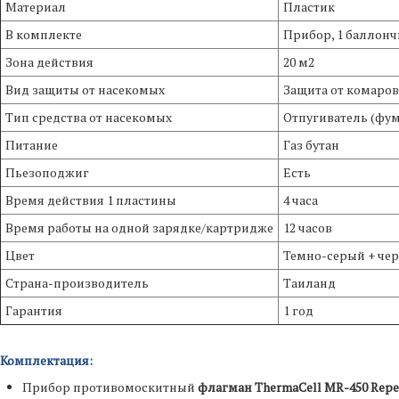
Материал
Пластик
В комплекте
Прибор, 1 баллонч
Зона действия
20 м2
Вид защиты от насекомых
Защита от комаров
Тип средства от насекомых
Отпугиватель (фу
Питание
Газ бутан
Пьезоподжиг
Есть
Время действия 1 пластины
4 часа
Время работы на одной зарядке/картридже
12 часов
Цвет
Темно-серый + че
Страна-производитель
Таиланд
Гарантия
1 год
Комплектация:
Прибор противомоскитный
флагман ThermaCell MR-450 Repe