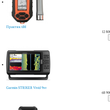
Практик 6М
12 80
Garmin STRIKER Vivid 9sv
68 90