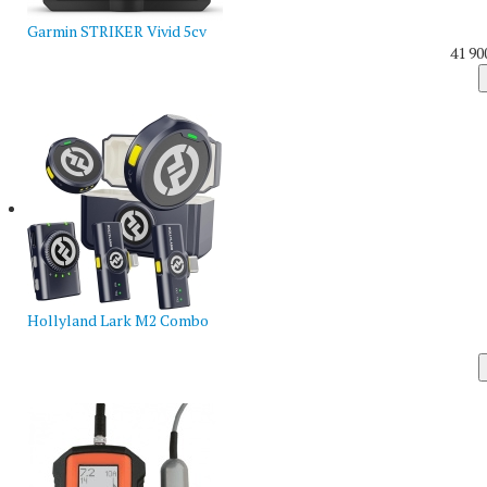
Garmin STRIKER Vivid 5cv
41 90
Hollyland Lark M2 Combo