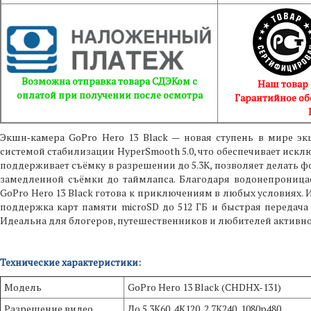
Возможна отправка товара СДЭКом с
Наш товар
оплатой при получении после осмотра
Гарантийное об
Экшн‑камера GoPro Hero 13 Black — новая ступень в мире 
системой стабилизации HyperSmooth 5.0, что обеспечивает иск
поддерживает съёмку в разрешении до 5.3K, позволяет делать ф
замедленной съёмки до таймлапса. Благодаря водонепроница
GoPro Hero 13 Black готова к приключениям в любых условиях.
поддержка карт памяти microSD до 512 ГБ и быстрая передача
Идеальна для блогеров, путешественников и любителей активно
Технические характеристики:
Модель
GoPro Hero 13 Black (CHDHX-131)
Разрешение видео
До 5.3K60, 4K120, 2.7K240, 1080p480