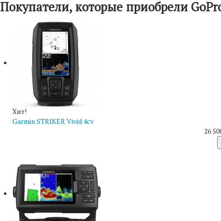
Покупатели, которые приобрели GoPro
Хит!
Garmin STRIKER Vivid 4cv
26 50