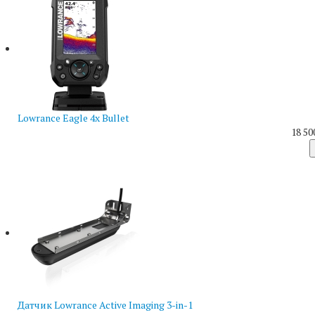
Lowrance Eagle 4x Bullet
18 50
Датчик Lowrance Active Imaging 3-in-1