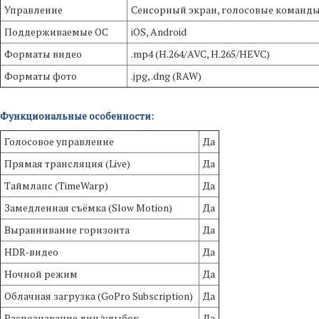
Управление
Сенсорный экран, голосовые команд
Поддерживаемые ОС
iOS, Android
Форматы видео
.mp4 (H.264/AVC, H.265/HEVC)
Форматы фото
.jpg, .dng (RAW)
Функциональные особенности:
Голосовое управление
Да
Прямая трансляция (Live)
Да
Таймлапс (TimeWarp)
Да
Замедленная съёмка (Slow Motion)
Да
Выравнивание горизонта
Да
HDR‑видео
Да
Ночной режим
Да
Облачная загрузка (GoPro Subscription)
Да
Распознавание лиц/улыбок
Да