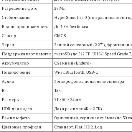
Разрешение фото
27 Мп
Стабилизация
HyperSmooth 5.0 (с выравниванием го
Водонепроницаемость
До 10 м без бокса
Сенсор
CMOS
Экран
Задний сенсорный (2.27"), фронтальный
Поддержка карт памяти
microSD (до 512 ГБ, UHS‑I Speed Grade 3
Аккумулятор
Съёмный (Enduro)
Подключение
Wi‑Fi, Bluetooth, USB‑C
Аудио
3 микрофона с подавлением ветра
Вес
153 г
Размеры
71 × 50 × 34 мм
HDR для видео
Да (в режимах 4K и 2.7K)
Режимы фото
Одиночный, серийная съёмка (до 30 к
Цветовые профили
Стандарт, Flat, HDR, Log