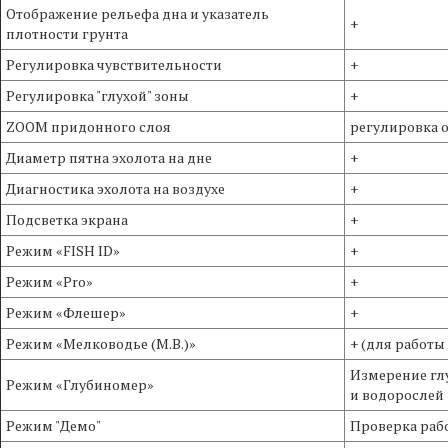
Отображение рельефа дна и указатель
+
плотности грунта
Регулировка чувствительности
+
Регулировка "глухой" зоны
+
ZOOM придонного слоя
регулировка о
Диаметр пятна эхолота на дне
+
Диагностика эхолота на воздухе
+
Подсветка экрана
+
Режим «FISH ID»
+
Режим «Pro»
+
Режим «Флешер»
+
Режим «Мелководье (М.В.)»
+ (для работы 
Измерение глу
Режим «Глубиномер»
и водорослей
Режим "Демо"
Проверка раб