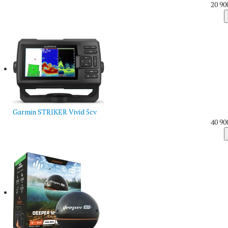
20 90
Garmin STRIKER Vivid 5cv
40 90