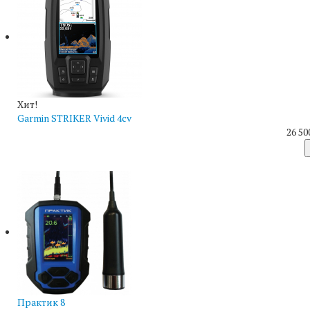
Хит!
Garmin STRIKER Vivid 4cv
26 50
Практик 8