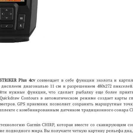
STRIKER Plus 4cv
совмещает в себе функции эхолота и картпл
 дисплеем диагональю 11 см и разрешением 480x272 пикселе
айти нужные функции, что сделает рыбалку еще более приятн
Quickdraw Contours в автоматическом режиме создает карты гл
метров. GPS приемник позволяет сохранить маршрутные точк
комплекте с комбинированным датчиком традиционного сонара C
технологию Garmin CHIRP, которая вместе со сканирующим сон
е подводного мира. Вы получаете четкую картину рельефа дна, к