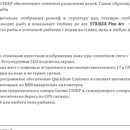
CHIRP обеспечивает отличное разделение целей. Таким образом
рыбы.
етально отображает рельеф и структуру дна, текущую глуб
находит рыбу и показывает глубину до нее.
STRIKER Plus 4cv
- 
ска рыбы и успешной рыбалки с лодки на судака, щуку и любую 
 отличным качеством изображения даже при солнечном свете с ди
. Регулируемая LED подсветка экрана.
ых мест с помощью встроенного высокочувствительного 1 Гц GP
и на воде и не теряет сигнал.
рограммное обеспечение Quickdraw Contours позволяет автомати
я площади до 8000 квадратных километров.
ля традиционного сонара Garmin CHIRP и сканирующего сонара 
носительно берега по GPS сигналу.
й для любого типа рыбалки.
ветной