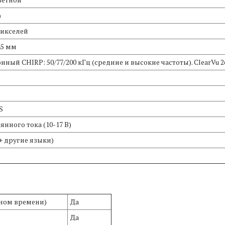
)
 пикселей
 45 мм
ный CHIRP: 50/77/200 кГц (средние и высокие частоты). ClearVu 2
S
оянного тока (10-17 В)
+ другие языки)
ьном времени)
Да
Да