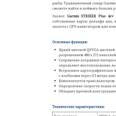
рыбы. Традиционный сонар Garmin 
сможете найти и поймать больше 
Эхолот
Garmin STRIKER Plus 4cv
д
собственные карты рельефа дна, 
эхолота с GPS навигатором для пои
Основные функции:
Яркий цветной QSVGA дисплей с
разрешением 480 x 272 пикселей
Сохранение координат интересн
определяет местоположение лодк
Встроенное картографическое п
с изобатами через 0.3 метра дл
Комплектуется трансдьюсером д
Определение скорости лодки от
Обладает прочной конструкцие
Технические характеристики:
Тип дисплея
QSVGA, ц