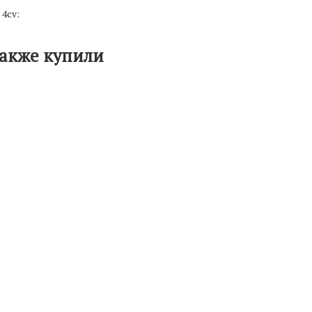
4cv:
также купили