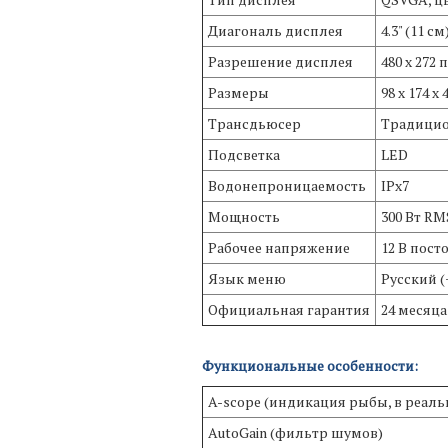
Диагональ дисплея
4.3" (11 см
Разрешение дисплея
480 x 272
Размеры
98 х 174 х
Трансдьюсер
Традицион
Подсветка
LED
Водонепроницаемость
IPx7
Мощность
300 Вт RM
Рабочее напряжение
12 В пост
Язык меню
Русский (
Официальная гарантия
24 месяца
Функциональные особенности:
A-scope (индикация рыбы, в реал
AutoGain (фильтр шумов)