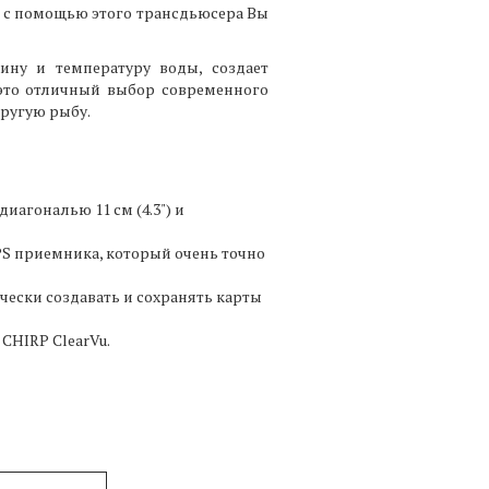
, с помощью этого трансдьюсера Вы
ину и температуру воды, создает
это отличный выбор современного
другую рыбу.
агональю 11 см (4.3") и
S приемника, который очень точно
чески создавать и сохранять карты
CHIRP ClearVu.