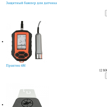
Защитный бампер для датчика
Практик 6М
12 80