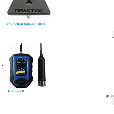
Эхолодка для датчика
Практик 8
20 90