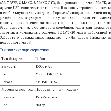
6М, 7 BWF, 8 МАКС, 8 МАКС ДУО, беспроводной датчик МАЯК, 
другие USB-совместимые гаджеты. В основе устройства лежит к
и стабильную подачу энергии. Корпус «Линкора» выполнен из п
устойчивость к ударам и защиту от влаги, делая его идеа
многоуровневая система защиты предотвращает короткое зам
безопасность как для самого повербанка, так и для подключ
энергии, а компактные размеры (151х75х20 мм) и небольшой ве
Забудьте о разряженных гаджетах – с «Линкором Практик» в
подводного мира!
Технические характеристики:
Тип батареи
Li-Ion
Емкость
15000 мАч
Вход
Micro USB 5В/2А
Выход
2 х USB 5В/2А
Материал корпуса
Прорезиненный пластик
Размер
151х75х20 мм
Вес
300 гр