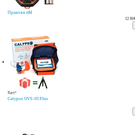
Практик 6М
12 80
Хит!
Calypso UVS-03 Plus