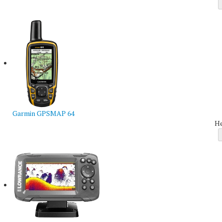
Garmin GPSMAP 64
Н