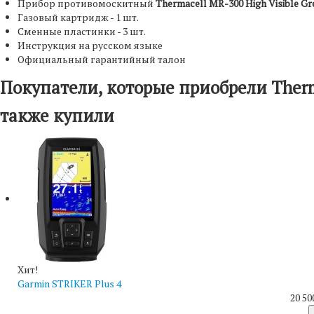
Прибор противомоскитный
Thermacell MR-300
High Visible Gr
Газовый картридж - 1 шт.
Сменные пластинки - 3 шт.
Инструкция на русском языке
Официальный гарантийный талон
Покупатели, которые приобрели Thermac
также купили
Хит!
Garmin STRIKER Plus 4
20 50