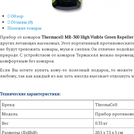
Обзор
Отзывы (
0
)
Похожие товары
Прибор от комаров
Thermacell MR-300 High Visible Green Repeller
других летающих насекомых. Этот портативный противомоскитн
не будут тревожить комары, мухи и слепни. Он отлично подойде
природе. С устройством от комаров Термаселл можно перемещ
комфортным без комаров.
Если Вы хотите купить кому-то полезный подарок, то можете
любому, так как каждый из нас хоть иногда выезжает отдохнуть н
Технические характеристики:
Бренд
ThermaCell
Модель
Прибор противом
Вес
0.33 кг
Размеры (ДхШхВ)
20.5 х 7.5 х 5 см