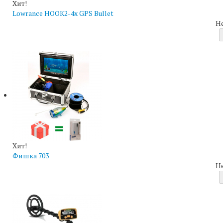
Хит!
Lowrance HOOK2-4x GPS Bullet
Н
Хит!
Фишка 703
Н