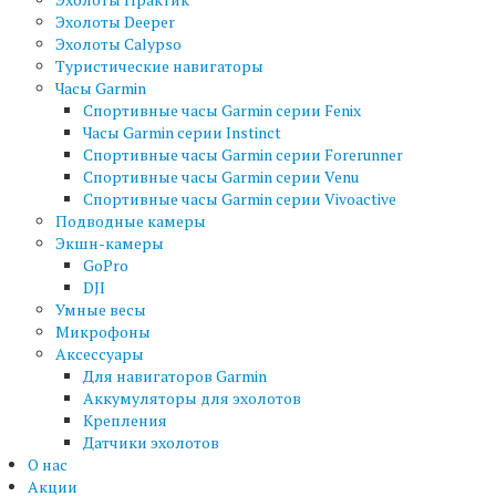
Эхолоты Deeper
Эхолоты Calypso
Туристические навигаторы
Часы Garmin
Спортивные часы Garmin серии Fenix
Часы Garmin серии Instinct
Спортивные часы Garmin серии Forerunner
Спортивные часы Garmin серии Venu
Спортивные часы Garmin серии Vivoactive
Подводные камеры
Экшн-камеры
GoPro
DJI
Умные весы
Микрофоны
Аксессуары
Для навигаторов Garmin
Аккумуляторы для эхолотов
Крепления
Датчики эхолотов
О нас
Акции