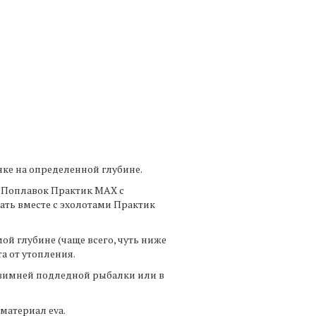
ке на определенной глубине.
м Поплавок Практик МАХ с
ать вместе с эхолотами Практик
й глубине (чаще всего, чуть ниже
а от утопления.
 зимней подледной рыбалки или в
материал eva.