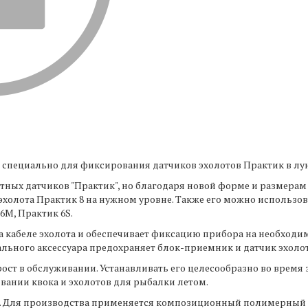
специально для фиксирования датчиков эхолотов Практик в лун
ртных датчиков "Практик", но благодаря новой форме и размера
эхолота Практик 8 на нужном уровне. Также его можно использов
6М, Практик 6S.
кабеле эхолота и обеспечивает фиксацию прибора на необходимо
льного аксессуара предохраняет блок-приемник и датчик эхолот
ост в обслуживании. Устанавливать его целесообразно во время
ании квока и эхолотов для рыбалки летом‌‌.
0 г. Для производства применяется композиционный полимерный 