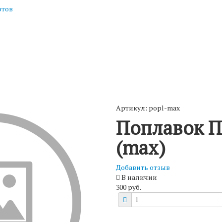
отов
Артикул: popl-max
Поплавок П
(max)
Добавить отзыв
В наличии
300 руб.