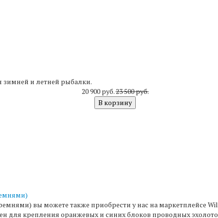
 зимней и летней рыбалки.
20 900 руб.
23 500 руб.
В корзину
ремнями)
емнями) вы можете также приобрести у нас на маркетплейсе Wil
 для крепления оранжевых и синих блоков проводных эхолотов "П